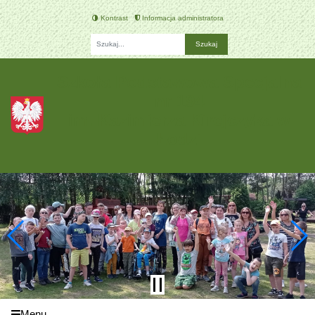
Kontrast
Informacja administratora
Fraza
Szkoła Podstawowa Specjalna
nr 194
im. Kazimierza Kirejczyka w
Łodzi
Menu