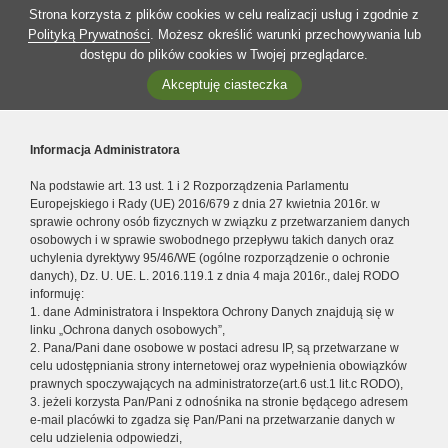
Strona korzysta z plików cookies w celu realizacji usług i zgodnie z
Polityką Prywatności
. Możesz określić warunki przechowywania lub
dostępu do plików cookies w Twojej przeglądarce.
Akceptuję ciasteczka
Informacja Administratora
Na podstawie art. 13 ust. 1 i 2 Rozporządzenia Parlamentu
Europejskiego i Rady (UE) 2016/679 z dnia 27 kwietnia 2016r. w
sprawie ochrony osób fizycznych w związku z przetwarzaniem danych
osobowych i w sprawie swobodnego przepływu takich danych oraz
uchylenia dyrektywy 95/46/WE (ogólne rozporządzenie o ochronie
danych), Dz. U. UE. L. 2016.119.1 z dnia 4 maja 2016r., dalej RODO
informuję:
1. dane Administratora i Inspektora Ochrony Danych znajdują się w
linku „Ochrona danych osobowych”,
2. Pana/Pani dane osobowe w postaci adresu IP, są przetwarzane w
celu udostępniania strony internetowej oraz wypełnienia obowiązków
prawnych spoczywających na administratorze(art.6 ust.1 lit.c RODO),
3. jeżeli korzysta Pan/Pani z odnośnika na stronie będącego adresem
e-mail placówki to zgadza się Pan/Pani na przetwarzanie danych w
celu udzielenia odpowiedzi,