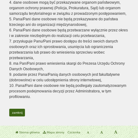
4. dane osobowe mogą być przekazywane organom państwowym,
organom ochrony prawnej (Policja, Prokuratura, Sąd) lub organom
samorządu terytorialnego w związku z prowadzonym postępowaniem,
5. Pana/Pani dane osobowe nie będą przekazywane do państwa
trzeciego ani do organizacji międzynarodowej,
6. Pana/Pani dane osobowe będą przetwarzane wyłącznie przez okres
i w zakresie niezbędnym do realizacji celu przetwarzania,
7. przysługuje Panu/Pani prawo dostępu do treści swoich danych
osobowych oraz ich sprostowania, usunięcia lub ograniczenia
przetwarzania lub prawo do wniesienia sprzeciwu wobec
przetwarzania,
8. ma Pan/Pani prawo wniesienia skargi do Prezesa Urzędu Ochrony
Danych Osobowych,
9. podanie przez Pana/Panią danych osobowych jest fakultatywne
(dobrowolne) w celu udostępnienia strony internetowej,
10. Pana/Pani dane osobowe nie będą podlegały zautomatyzowanym
procesom podejmowania decyzji przez Administratora, w tym
profilowaniu.
zamknij
Strona główna
Mapa strony
Czcionka