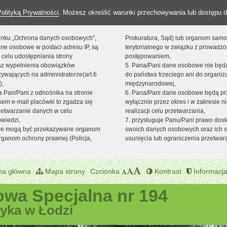
Polityką Prywatności
. Możesz określić warunki przechowywania lub dostępu d
 linku „Ochrona danych osobowych”,
Prokuratura, Sąd) lub organom sam
ne osobowe w postaci adresu IP, są
terytorialnego w związku z prowadz
 celu udostępniania strony
postępowaniem,
raz wypełnienia obowiązków
5. Pana/Pani dane osobowe nie bę
ywających na administratorze(art.6
do państwa trzeciego ani do organiza
),
międzynarodowej,
sta Pan/Pani z odnośnika na stronie
6. Pana/Pani dane osobowe będą pr
em e-mail placówki to zgadza się
wyłącznie przez okres i w zakresie 
zetwarzanie danych w celu
realizacji celu przetwarzania,
owiedzi,
7. przysługuje Panu/Pani prawo dost
we mogą być przekazywane organom
swoich danych osobowych oraz ich s
ganom ochrony prawnej (Policja,
usunięcia lub ograniczenia przetwar
na główna
Mapa strony
Czcionka
Kontrast
Informacja
wa Specjalna nr 194
zyka w Łodzi