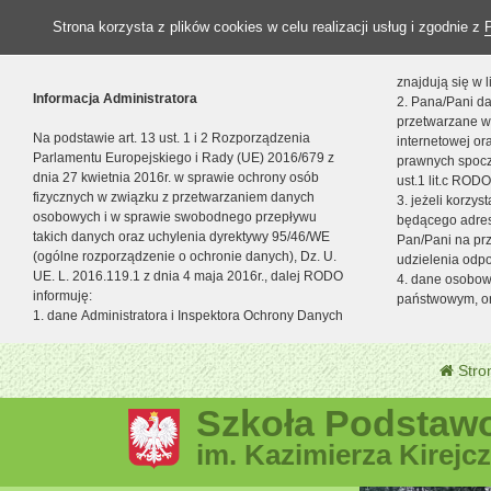
Strona korzysta z plików cookies w celu realizacji usług i zgodnie z
znajdują się w
Informacja Administratora
2. Pana/Pani da
przetwarzane w
Na podstawie art. 13 ust. 1 i 2 Rozporządzenia
internetowej o
Parlamentu Europejskiego i Rady (UE) 2016/679 z
prawnych spocz
dnia 27 kwietnia 2016r. w sprawie ochrony osób
ust.1 lit.c RODO
fizycznych w związku z przetwarzaniem danych
3. jeżeli korzy
osobowych i w sprawie swobodnego przepływu
będącego adres
takich danych oraz uchylenia dyrektywy 95/46/WE
Pan/Pani na pr
(ogólne rozporządzenie o ochronie danych), Dz. U.
udzielenia odp
UE. L. 2016.119.1 z dnia 4 maja 2016r., dalej RODO
4. dane osobo
informuję:
państwowym, or
1. dane Administratora i Inspektora Ochrony Danych
Stro
Szkoła Podstawo
im. Kazimierza Kirejc