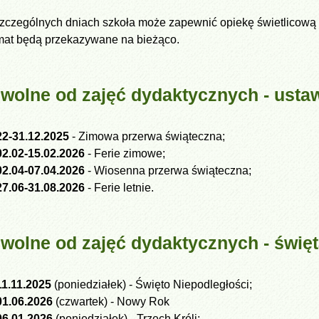
czególnych dniach szkoła może zapewnić opiekę świetlicową 
mat będą przekazywane na bieżąco.
 wolne od zajęć dydaktycznych - usta
22-31.12.2025
- Zimowa przerwa świąteczna;
02.02-15.02.2026
- Ferie zimowe;
02.04-07.04.2026
- Wiosenna przerwa świąteczna;
27.06-31.08.2026
- Ferie letnie.
 wolne od zajęć dydaktycznych - święt
11.11.2025
(poniedziałek) - Święto Niepodległości;
01.06.2026
(czwartek) - Nowy Rok
06.01.2026
(poniedziałek) - Trzech Króli;