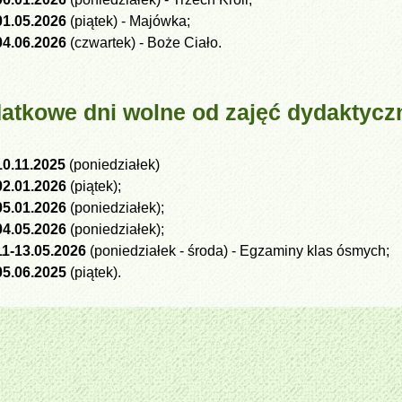
01.05.2026
(piątek) - Majówka;
04.06.2026
(czwartek) - Boże Ciało.
atkowe dni wolne od zajęć dydaktyczn
10.11.2025
(poniedziałek)
02.01.2026
(piątek);
05.01.2026
(poniedziałek);
04.05.2026
(poniedziałek);
11-13.05.2026
(poniedziałek - środa) - Egzaminy klas ósmych;
05.06.2025
(piątek).