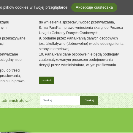
o plików cookies w Twojej przeglądarce.
Akceptuję ciasteczka
orządu
do wniesienia sprzeciwu wobec przetwarzania,
onym
8. ma Pan/Pani prawo wniesienia skargi do Prezesa
Urzędu Ochrony Danych Osobowych,
dą przekazywane
9. podanie przez Pana/Panią danych osobowych
cji
jest fakultatywne (dobrowolne) w celu udostępnienia
strony internetowej,
zetwarzane
10. Pana/Pani dane osobowe nie będą podlegały
niezbędnym do
zautomatyzowanym procesom podejmowania
decyzji przez Administratora, w tym profilowaniu.
ępu do treści
prostowania,
zamknij
zania lub prawo
 administratora
Fraza