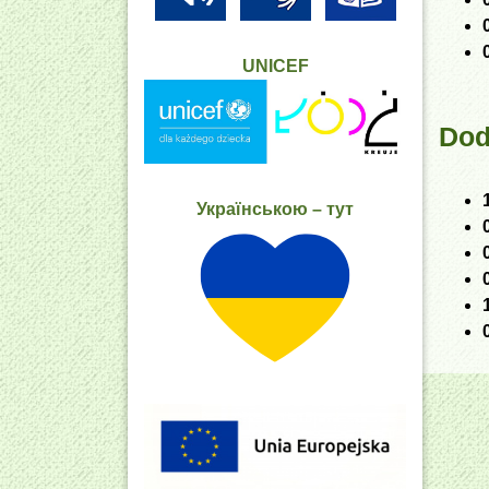
UNICEF
Dod
Українською – тут