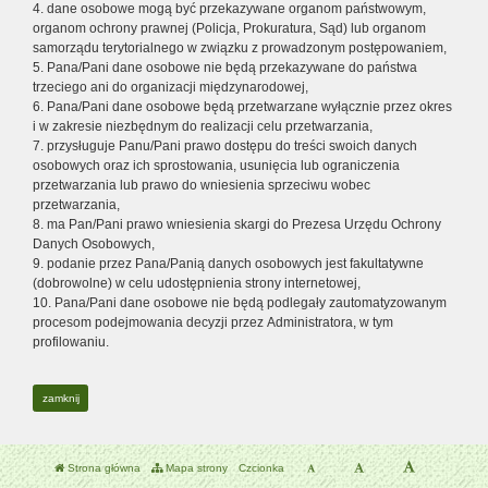
4. dane osobowe mogą być przekazywane organom państwowym,
organom ochrony prawnej (Policja, Prokuratura, Sąd) lub organom
samorządu terytorialnego w związku z prowadzonym postępowaniem,
5. Pana/Pani dane osobowe nie będą przekazywane do państwa
trzeciego ani do organizacji międzynarodowej,
6. Pana/Pani dane osobowe będą przetwarzane wyłącznie przez okres
i w zakresie niezbędnym do realizacji celu przetwarzania,
7. przysługuje Panu/Pani prawo dostępu do treści swoich danych
osobowych oraz ich sprostowania, usunięcia lub ograniczenia
przetwarzania lub prawo do wniesienia sprzeciwu wobec
przetwarzania,
8. ma Pan/Pani prawo wniesienia skargi do Prezesa Urzędu Ochrony
Danych Osobowych,
9. podanie przez Pana/Panią danych osobowych jest fakultatywne
(dobrowolne) w celu udostępnienia strony internetowej,
10. Pana/Pani dane osobowe nie będą podlegały zautomatyzowanym
procesom podejmowania decyzji przez Administratora, w tym
profilowaniu.
zamknij
Strona główna
Mapa strony
Czcionka