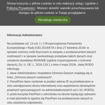
Strona korzysta z plików cookies w celu realizacji usług i zgodnie z
Polityką Prywatności
. Możesz określić warunki przechowywania lub
dostępu do plików cookies w Twojej przeglądarce.
Akceptuję ciasteczka
Informacja Administratora
Na podstawie art. 13 ust. 1 i 2 Rozporządzenia Parlamentu
Europejskiego i Rady (UE) 2016/679 z dnia 27 kwietnia 2016r. w
sprawie ochrony osób fizycznych w związku z przetwarzaniem danych
osobowych i w sprawie swobodnego przepływu takich danych oraz
uchylenia dyrektywy 95/46/WE (ogólne rozporządzenie o ochronie
danych), Dz. U. UE. L. 2016.119.1 z dnia 4 maja 2016r., dalej RODO
informuję:
1. dane Administratora i Inspektora Ochrony Danych znajdują się w
linku „Ochrona danych osobowych”,
2. Pana/Pani dane osobowe w postaci adresu IP, są przetwarzane w
celu udostępniania strony internetowej oraz wypełnienia obowiązków
prawnych spoczywających na administratorze(art.6 ust.1 lit.c RODO),
3. jeżeli korzysta Pan/Pani z odnośnika na stronie będącego adresem
e-mail placówki to zgadza się Pan/Pani na przetwarzanie danych w
celu udzielenia odpowiedzi,