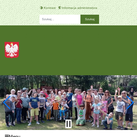
Kontrast
Informacja administratora
Fraza
Szkoła Podstawowa Specjalna
nr 194
im. Kazimierza Kirejczyka w
Łodzi
Menu