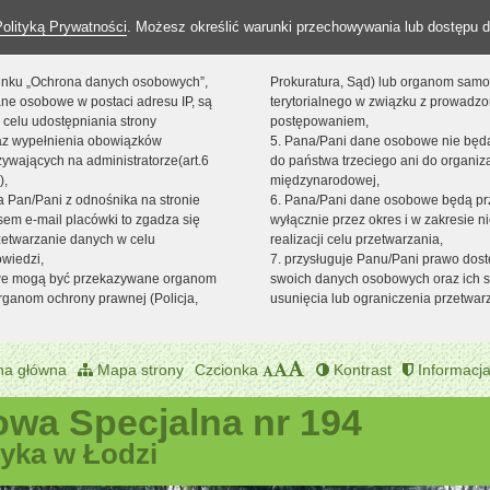
Polityką Prywatności
. Możesz określić warunki przechowywania lub dostępu d
 linku „Ochrona danych osobowych”,
Prokuratura, Sąd) lub organom sam
ne osobowe w postaci adresu IP, są
terytorialnego w związku z prowadz
 celu udostępniania strony
postępowaniem,
raz wypełnienia obowiązków
5. Pana/Pani dane osobowe nie bę
ywających na administratorze(art.6
do państwa trzeciego ani do organiza
),
międzynarodowej,
sta Pan/Pani z odnośnika na stronie
6. Pana/Pani dane osobowe będą pr
em e-mail placówki to zgadza się
wyłącznie przez okres i w zakresie 
zetwarzanie danych w celu
realizacji celu przetwarzania,
owiedzi,
7. przysługuje Panu/Pani prawo dost
we mogą być przekazywane organom
swoich danych osobowych oraz ich s
ganom ochrony prawnej (Policja,
usunięcia lub ograniczenia przetwar
na główna
Mapa strony
Czcionka
Kontrast
Informacja
wa Specjalna nr 194
zyka w Łodzi