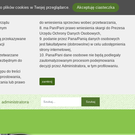
o plików cookies w Twojej przeglądarce.
Akceptuję ciasteczka
orządu
do wniesienia sprzeciwu wobec przetwarzania,
onym
8. ma Pan/Pani prawo wniesienia skargi do Prezesa
Urzędu Ochrony Danych Osobowych,
dą przekazywane
9. podanie przez Pana/Panią danych osobowych
cji
jest fakultatywne (dobrowolne) w celu udostępnienia
strony internetowej,
zetwarzane
10. Pana/Pani dane osobowe nie będą podlegały
niezbędnym do
zautomatyzowanym procesom podejmowania
decyzji przez Administratora, w tym profilowaniu.
ępu do treści
prostowania,
zamknij
zania lub prawo
 administratora
Fraza