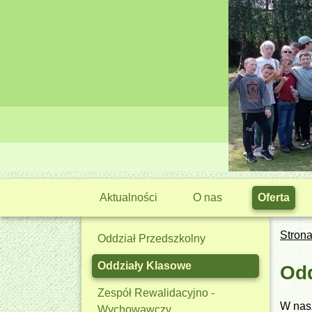
Aktualności
O nas
Oferta
Stron
Oddział Przedszkolny
Oddziały Klasowe
Odd
Zespół Rewalidacyjno -
W nas
Wychowawczy