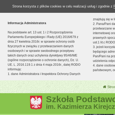
Strona korzysta z plików cookies w celu realizacji usług i zgodnie z
znajdują się w
Informacja Administratora
2. Pana/Pani da
przetwarzane w
Na podstawie art. 13 ust. 1 i 2 Rozporządzenia
internetowej o
Parlamentu Europejskiego i Rady (UE) 2016/679 z
prawnych spocz
dnia 27 kwietnia 2016r. w sprawie ochrony osób
ust.1 lit.c RODO
fizycznych w związku z przetwarzaniem danych
3. jeżeli korzy
osobowych i w sprawie swobodnego przepływu
będącego adres
takich danych oraz uchylenia dyrektywy 95/46/WE
Pan/Pani na pr
(ogólne rozporządzenie o ochronie danych), Dz. U.
udzielenia odp
UE. L. 2016.119.1 z dnia 4 maja 2016r., dalej RODO
4. dane osobo
informuję:
państwowym, or
1. dane Administratora i Inspektora Ochrony Danych
Stro
Szkoła Podstawo
im. Kazimierza Kirejc