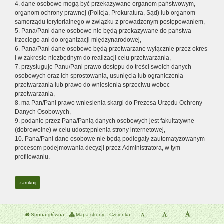
4. dane osobowe mogą być przekazywane organom państwowym,
organom ochrony prawnej (Policja, Prokuratura, Sąd) lub organom
samorządu terytorialnego w związku z prowadzonym postępowaniem,
5. Pana/Pani dane osobowe nie będą przekazywane do państwa
trzeciego ani do organizacji międzynarodowej,
6. Pana/Pani dane osobowe będą przetwarzane wyłącznie przez okres
i w zakresie niezbędnym do realizacji celu przetwarzania,
7. przysługuje Panu/Pani prawo dostępu do treści swoich danych
osobowych oraz ich sprostowania, usunięcia lub ograniczenia
przetwarzania lub prawo do wniesienia sprzeciwu wobec
przetwarzania,
8. ma Pan/Pani prawo wniesienia skargi do Prezesa Urzędu Ochrony
Danych Osobowych,
9. podanie przez Pana/Panią danych osobowych jest fakultatywne
(dobrowolne) w celu udostępnienia strony internetowej,
10. Pana/Pani dane osobowe nie będą podlegały zautomatyzowanym
procesom podejmowania decyzji przez Administratora, w tym
profilowaniu.
zamknij
Strona główna
Mapa strony
Czcionka