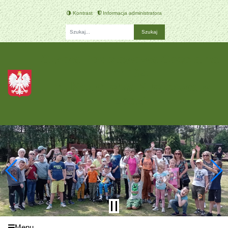
Kontrast
Informacja administratora
Fraza
Szkoła Podstawowa Specjalna
nr 194
im. Kazimierza Kirejczyka w
Łodzi
Menu