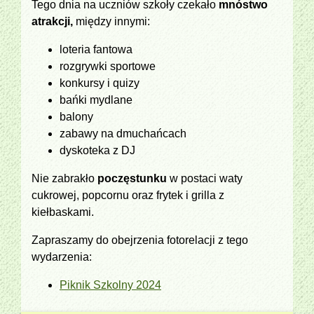
Tego dnia na uczniów szkoły czekało
mnóstwo
atrakcji,
między innymi:
loteria fantowa
rozgrywki sportowe
konkursy i quizy
bańki mydlane
balony
zabawy na dmuchańcach
dyskoteka z DJ
Nie zabrakło
poczęstunku
w postaci waty
cukrowej, popcornu oraz frytek i grilla z
kiełbaskami.
Zapraszamy do obejrzenia fotorelacji z tego
wydarzenia:
Piknik Szkolny 2024