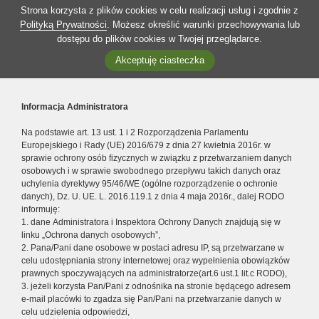
Strona korzysta z plików cookies w celu realizacji usług i zgodnie z
Polityką Prywatności
. Możesz określić warunki przechowywania lub
dostępu do plików cookies w Twojej przeglądarce.
Akceptuję ciasteczka
Informacja Administratora
Na podstawie art. 13 ust. 1 i 2 Rozporządzenia Parlamentu
Europejskiego i Rady (UE) 2016/679 z dnia 27 kwietnia 2016r. w
sprawie ochrony osób fizycznych w związku z przetwarzaniem danych
osobowych i w sprawie swobodnego przepływu takich danych oraz
uchylenia dyrektywy 95/46/WE (ogólne rozporządzenie o ochronie
danych), Dz. U. UE. L. 2016.119.1 z dnia 4 maja 2016r., dalej RODO
informuję:
1. dane Administratora i Inspektora Ochrony Danych znajdują się w
linku „Ochrona danych osobowych”,
2. Pana/Pani dane osobowe w postaci adresu IP, są przetwarzane w
celu udostępniania strony internetowej oraz wypełnienia obowiązków
prawnych spoczywających na administratorze(art.6 ust.1 lit.c RODO),
3. jeżeli korzysta Pan/Pani z odnośnika na stronie będącego adresem
e-mail placówki to zgadza się Pan/Pani na przetwarzanie danych w
celu udzielenia odpowiedzi,