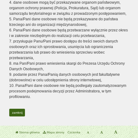
4. dane osobowe mogą być przekazywane organom państwowym,
organom ochrony prawnej (Policja, Prokuratura, Sąd) lub organom
samorządu terytorialnego w związku z prowadzonym postępowaniem,
5. Pana/Pani dane osobowe nie będą przekazywane do państwa
trzeciego ani do organizacji międzynarodowej,
6. Pana/Pani dane osobowe będą przetwarzane wyłącznie przez okres
i w zakresie niezbędnym do realizacji celu przetwarzania,
7. przysługuje Panu/Pani prawo dostępu do treści swoich danych
osobowych oraz ich sprostowania, usunięcia lub ograniczenia
przetwarzania lub prawo do wniesienia sprzeciwu wobec
przetwarzania,
8. ma Pan/Pani prawo wniesienia skargi do Prezesa Urzędu Ochrony
Danych Osobowych,
9. podanie przez Pana/Panią danych osobowych jest fakultatywne
(dobrowolne) w celu udostępnienia strony internetowej,
10. Pana/Pani dane osobowe nie będą podlegały zautomatyzowanym
procesom podejmowania decyzji przez Administratora, w tym
profilowaniu.
zamknij
Strona główna
Mapa strony
Czcionka