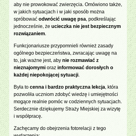
aby nie prowokować zwierzęcia. Omówiono także,
w jakich sytuacjach i w jaki sposób można
spróbować
odwrócić uwagę psa
, podkreślając
jednocześnie, że
ucieczka nie jest bezpiecznym
rozwiązaniem
.
Funkcjonariusze przypomnieli również zasady
ogólnego bezpieczeństwa, zwracając uwagę na
to, jak ważne jest, aby
nie rozmawiać z
nieznajomymi
oraz
informować dorosłych o
każdej niepokojącej sytuacji
.
Była to
cenna i bardzo praktyczna lekcja
, która
pozwoliła uczniom zdobyć wiedzę i umiejętności
mogące realnie pomóc w codziennych sytuacjach.
Serdecznie dziękujemy Straży Miejskiej za wizytę
i współpracę.
Zachęcamy do obejrzenia fotorelacji z tego
wydarzenia: