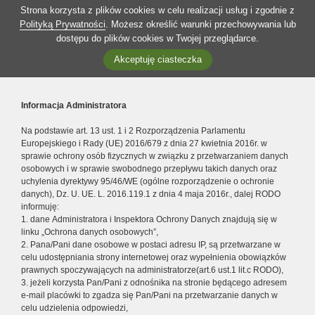
Strona korzysta z plików cookies w celu realizacji usług i zgodnie z
Polityką Prywatności
. Możesz określić warunki przechowywania lub
dostępu do plików cookies w Twojej przeglądarce.
Akceptuję ciasteczka
Informacja Administratora
Na podstawie art. 13 ust. 1 i 2 Rozporządzenia Parlamentu
Europejskiego i Rady (UE) 2016/679 z dnia 27 kwietnia 2016r. w
sprawie ochrony osób fizycznych w związku z przetwarzaniem danych
osobowych i w sprawie swobodnego przepływu takich danych oraz
uchylenia dyrektywy 95/46/WE (ogólne rozporządzenie o ochronie
danych), Dz. U. UE. L. 2016.119.1 z dnia 4 maja 2016r., dalej RODO
informuję:
1. dane Administratora i Inspektora Ochrony Danych znajdują się w
linku „Ochrona danych osobowych”,
2. Pana/Pani dane osobowe w postaci adresu IP, są przetwarzane w
celu udostępniania strony internetowej oraz wypełnienia obowiązków
prawnych spoczywających na administratorze(art.6 ust.1 lit.c RODO),
3. jeżeli korzysta Pan/Pani z odnośnika na stronie będącego adresem
e-mail placówki to zgadza się Pan/Pani na przetwarzanie danych w
celu udzielenia odpowiedzi,