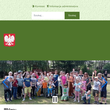
Kontrast
Informacja administratora
Fraza
Szkoła Podstawowa Specjalna
nr 194
im. Kazimierza Kirejczyka w
Łodzi
Menu