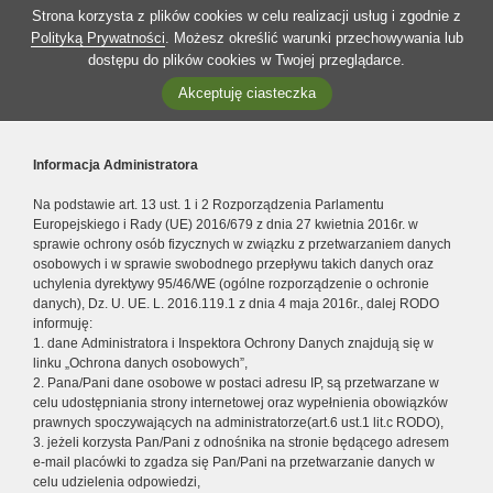
Strona korzysta z plików cookies w celu realizacji usług i zgodnie z
Polityką Prywatności
. Możesz określić warunki przechowywania lub
dostępu do plików cookies w Twojej przeglądarce.
Akceptuję ciasteczka
Informacja Administratora
Na podstawie art. 13 ust. 1 i 2 Rozporządzenia Parlamentu
Europejskiego i Rady (UE) 2016/679 z dnia 27 kwietnia 2016r. w
sprawie ochrony osób fizycznych w związku z przetwarzaniem danych
osobowych i w sprawie swobodnego przepływu takich danych oraz
uchylenia dyrektywy 95/46/WE (ogólne rozporządzenie o ochronie
danych), Dz. U. UE. L. 2016.119.1 z dnia 4 maja 2016r., dalej RODO
informuję:
1. dane Administratora i Inspektora Ochrony Danych znajdują się w
linku „Ochrona danych osobowych”,
2. Pana/Pani dane osobowe w postaci adresu IP, są przetwarzane w
celu udostępniania strony internetowej oraz wypełnienia obowiązków
prawnych spoczywających na administratorze(art.6 ust.1 lit.c RODO),
3. jeżeli korzysta Pan/Pani z odnośnika na stronie będącego adresem
e-mail placówki to zgadza się Pan/Pani na przetwarzanie danych w
celu udzielenia odpowiedzi,