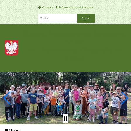
Kontrast
Informacja administratora
Fraza
Szkoła Podstawowa Specjalna
nr 194
im. Kazimierza Kirejczyka w
Łodzi
Menu