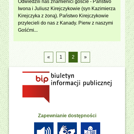
Odwiedzili nas znamienici goście - Państwo
Iwona i Juliusz Kirejczykowie (syn Kazimierza
Kirejczyka z żoną). Państwo Kirejczykowie
przylecieli do nas z Kanady. Pierw z naszymi
Gośćmi...
«
1
2
»
Zapewnianie dostępności