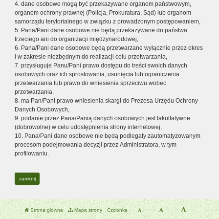
4. dane osobowe mogą być przekazywane organom państwowym,
organom ochrony prawnej (Policja, Prokuratura, Sąd) lub organom
samorządu terytorialnego w związku z prowadzonym postępowaniem,
5. Pana/Pani dane osobowe nie będą przekazywane do państwa
trzeciego ani do organizacji międzynarodowej,
6. Pana/Pani dane osobowe będą przetwarzane wyłącznie przez okres
i w zakresie niezbędnym do realizacji celu przetwarzania,
7. przysługuje Panu/Pani prawo dostępu do treści swoich danych
osobowych oraz ich sprostowania, usunięcia lub ograniczenia
przetwarzania lub prawo do wniesienia sprzeciwu wobec
przetwarzania,
8. ma Pan/Pani prawo wniesienia skargi do Prezesa Urzędu Ochrony
Danych Osobowych,
9. podanie przez Pana/Panią danych osobowych jest fakultatywne
(dobrowolne) w celu udostępnienia strony internetowej,
10. Pana/Pani dane osobowe nie będą podlegały zautomatyzowanym
procesom podejmowania decyzji przez Administratora, w tym
profilowaniu.
zamknij
Strona główna
Mapa strony
Czcionka