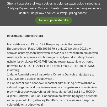
Strona korzysta z plików cookies w celu realizacji usług i zgodnie z
Polityką Prywatności
. Możesz określić warunki przechowywania lub
dostępu do plików cookies w Twojej przeglądarce.
Akceptuję ciasteczka
Informacja Administratora
Na podstawie art. 13 ust. 1 i 2 Rozporządzenia Parlamentu
Europejskiego i Rady (UE) 2016/679 z dnia 27 kwietnia 2016r. w
sprawie ochrony osób fizycznych w związku z przetwarzaniem danych
osobowych i w sprawie swobodnego przepływu takich danych oraz
uchylenia dyrektywy 95/46/WE (ogólne rozporządzenie o ochronie
danych), Dz. U. UE. L. 2016.119.1 z dnia 4 maja 2016r., dalej RODO
informuję:
1. dane Administratora i Inspektora Ochrony Danych znajdują się w
linku „Ochrona danych osobowych”,
2. Pana/Pani dane osobowe w postaci adresu IP, są przetwarzane w
celu udostępniania strony internetowej oraz wypełnienia obowiązków
prawnych spoczywających na administratorze(art.6 ust.1 lit.c RODO),
3. jeżeli korzysta Pan/Pani z odnośnika na stronie będącego adresem
e-mail placówki to zgadza się Pan/Pani na przetwarzanie danych w
celu udzielenia odpowiedzi,