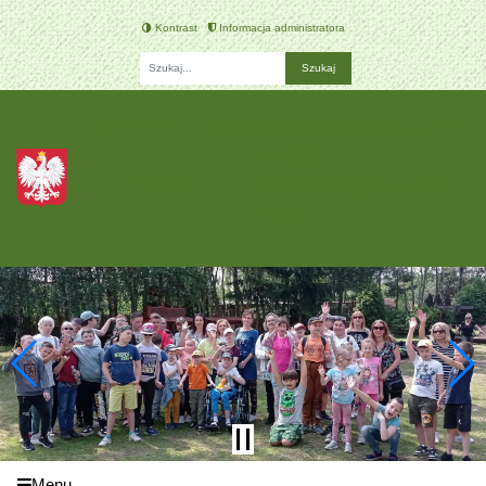
Kontrast
Informacja administratora
Fraza
Szkoła Podstawowa Specjalna
nr 194
im. Kazimierza Kirejczyka w
Łodzi
Menu