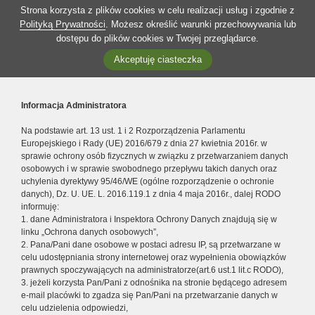
Strona korzysta z plików cookies w celu realizacji usług i zgodnie z
Polityką Prywatności
. Możesz określić warunki przechowywania lub
dostępu do plików cookies w Twojej przeglądarce.
Akceptuję ciasteczka
Informacja Administratora
Na podstawie art. 13 ust. 1 i 2 Rozporządzenia Parlamentu
Europejskiego i Rady (UE) 2016/679 z dnia 27 kwietnia 2016r. w
sprawie ochrony osób fizycznych w związku z przetwarzaniem danych
osobowych i w sprawie swobodnego przepływu takich danych oraz
uchylenia dyrektywy 95/46/WE (ogólne rozporządzenie o ochronie
danych), Dz. U. UE. L. 2016.119.1 z dnia 4 maja 2016r., dalej RODO
informuję:
1. dane Administratora i Inspektora Ochrony Danych znajdują się w
linku „Ochrona danych osobowych”,
2. Pana/Pani dane osobowe w postaci adresu IP, są przetwarzane w
celu udostępniania strony internetowej oraz wypełnienia obowiązków
prawnych spoczywających na administratorze(art.6 ust.1 lit.c RODO),
3. jeżeli korzysta Pan/Pani z odnośnika na stronie będącego adresem
e-mail placówki to zgadza się Pan/Pani na przetwarzanie danych w
celu udzielenia odpowiedzi,