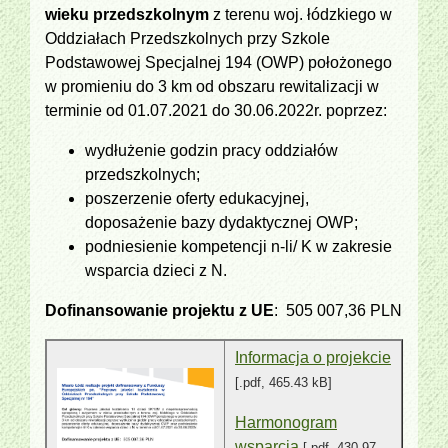
wieku przedszkolnym
z terenu woj. łódzkiego w
Oddziałach Przedszkolnych przy Szkole
Podstawowej Specjalnej 194 (OWP) położonego
w promieniu do 3 km od obszaru rewitalizacji w
terminie od 01.07.2021 do 30.06.2022r. poprzez:
wydłużenie godzin pracy oddziałów
przedszkolnych;
poszerzenie oferty edukacyjnej,
doposażenie bazy dydaktycznej OWP;
podniesienie kompetencji n-li/ K w zakresie
wsparcia dzieci z N.
Dofinansowanie projektu z UE
: 505 007,36 PLN
Informacja o projekcie
[.pdf, 465.43 kB]
Harmonogram
wsparcia
[.pdf, 430.97