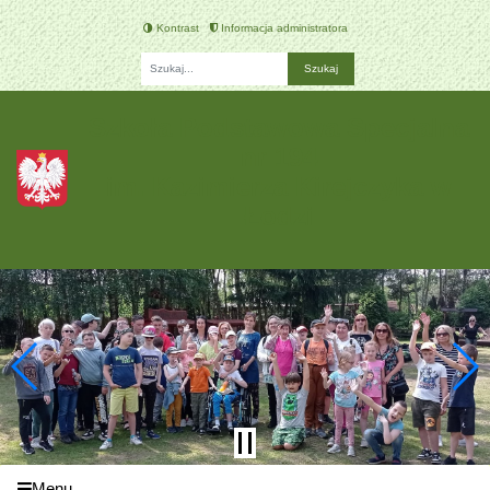
Kontrast
Informacja administratora
Fraza
Szkoła Podstawowa Specjalna
nr 194
im. Kazimierza Kirejczyka w
Łodzi
Menu