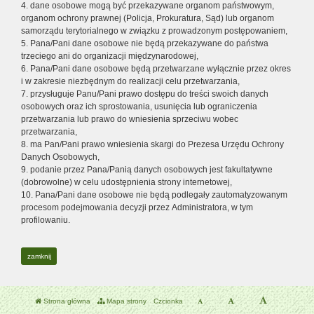
4. dane osobowe mogą być przekazywane organom państwowym,
organom ochrony prawnej (Policja, Prokuratura, Sąd) lub organom
samorządu terytorialnego w związku z prowadzonym postępowaniem,
5. Pana/Pani dane osobowe nie będą przekazywane do państwa
trzeciego ani do organizacji międzynarodowej,
6. Pana/Pani dane osobowe będą przetwarzane wyłącznie przez okres
i w zakresie niezbędnym do realizacji celu przetwarzania,
7. przysługuje Panu/Pani prawo dostępu do treści swoich danych
osobowych oraz ich sprostowania, usunięcia lub ograniczenia
przetwarzania lub prawo do wniesienia sprzeciwu wobec
przetwarzania,
8. ma Pan/Pani prawo wniesienia skargi do Prezesa Urzędu Ochrony
Danych Osobowych,
9. podanie przez Pana/Panią danych osobowych jest fakultatywne
(dobrowolne) w celu udostępnienia strony internetowej,
10. Pana/Pani dane osobowe nie będą podlegały zautomatyzowanym
procesom podejmowania decyzji przez Administratora, w tym
profilowaniu.
zamknij
Strona główna
Mapa strony
Czcionka