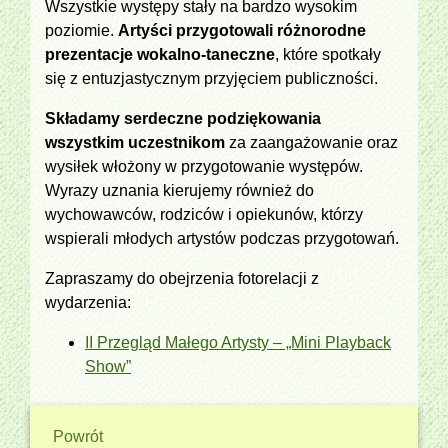
Wszystkie występy stały na bardzo wysokim
poziomie.
Artyści przygotowali różnorodne
prezentacje wokalno‑taneczne
, które spotkały
się z entuzjastycznym przyjęciem publiczności.
Składamy serdeczne podziękowania
wszystkim uczestnikom
za zaangażowanie oraz
wysiłek włożony w przygotowanie występów.
Wyrazy uznania kierujemy również do
wychowawców, rodziców i opiekunów, którzy
wspierali młodych artystów podczas przygotowań.
Zapraszamy do obejrzenia fotorelacji z
wydarzenia:
II Przegląd Małego Artysty – „Mini Playback
Show”
Powrót