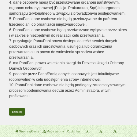
4. dane osobowe mogą być przekazywane organom państwowym,
organom ochrony prawnej (Policja, Prokuratura, Sąd) lub organom
samorządu terytorialnego w związku z prowadzonym postępowaniem,
5. Pana/Pani dane osobowe nie będą przekazywane do państwa
trzeciego ani do organizacji międzynarodowej,
6. Pana/Pani dane osobowe będą przetwarzane wyłącznie przez okres
i w zakresie niezbędnym do realizacji celu przetwarzania,
7. przysługuje Panu/Pani prawo dostępu do treści swoich danych
osobowych oraz ich sprostowania, usunięcia lub ograniczenia
przetwarzania lub prawo do wniesienia sprzeciwu wobec
przetwarzania,
8. ma Pan/Pani prawo wniesienia skargi do Prezesa Urzędu Ochrony
Danych Osobowych,
9. podanie przez Pana/Panią danych osobowych jest fakultatywne
(dobrowolne) w celu udostępnienia strony internetowej,
10. Pana/Pani dane osobowe nie będą podlegały zautomatyzowanym
procesom podejmowania decyzji przez Administratora, w tym
profilowaniu.
zamknij
Strona główna
Mapa strony
Czcionka