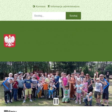
Kontrast
Informacja administratora
Fraza
Szkoła Podstawowa Specjalna
nr 194
im. Kazimierza Kirejczyka w
Łodzi
Menu