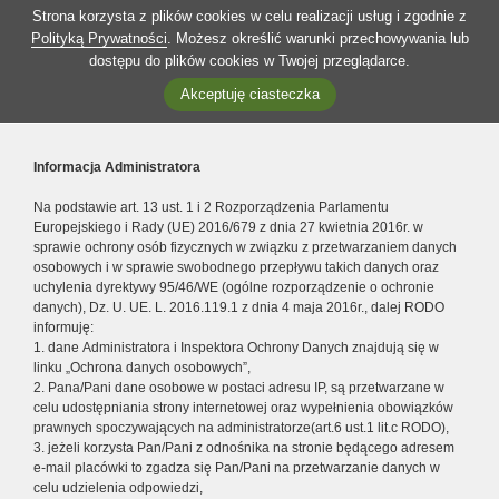
Strona korzysta z plików cookies w celu realizacji usług i zgodnie z
Polityką Prywatności
. Możesz określić warunki przechowywania lub
dostępu do plików cookies w Twojej przeglądarce.
Akceptuję ciasteczka
Informacja Administratora
Na podstawie art. 13 ust. 1 i 2 Rozporządzenia Parlamentu
Europejskiego i Rady (UE) 2016/679 z dnia 27 kwietnia 2016r. w
sprawie ochrony osób fizycznych w związku z przetwarzaniem danych
osobowych i w sprawie swobodnego przepływu takich danych oraz
uchylenia dyrektywy 95/46/WE (ogólne rozporządzenie o ochronie
danych), Dz. U. UE. L. 2016.119.1 z dnia 4 maja 2016r., dalej RODO
informuję:
1. dane Administratora i Inspektora Ochrony Danych znajdują się w
linku „Ochrona danych osobowych”,
2. Pana/Pani dane osobowe w postaci adresu IP, są przetwarzane w
celu udostępniania strony internetowej oraz wypełnienia obowiązków
prawnych spoczywających na administratorze(art.6 ust.1 lit.c RODO),
3. jeżeli korzysta Pan/Pani z odnośnika na stronie będącego adresem
e-mail placówki to zgadza się Pan/Pani na przetwarzanie danych w
celu udzielenia odpowiedzi,