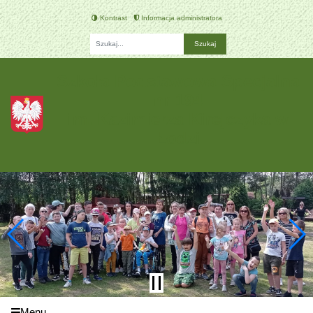
Kontrast
Informacja administratora
Fraza
Szkoła Podstawowa Specjalna
nr 194
im. Kazimierza Kirejczyka w
Łodzi
Menu