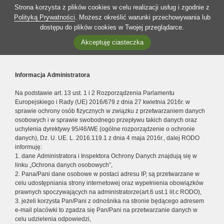
Strona korzysta z plików cookies w celu realizacji usług i zgodnie z
Polityką Prywatności
. Możesz określić warunki przechowywania lub
dostępu do plików cookies w Twojej przeglądarce.
Akceptuję ciasteczka
Informacja Administratora
Na podstawie art. 13 ust. 1 i 2 Rozporządzenia Parlamentu
Europejskiego i Rady (UE) 2016/679 z dnia 27 kwietnia 2016r. w
sprawie ochrony osób fizycznych w związku z przetwarzaniem danych
osobowych i w sprawie swobodnego przepływu takich danych oraz
uchylenia dyrektywy 95/46/WE (ogólne rozporządzenie o ochronie
danych), Dz. U. UE. L. 2016.119.1 z dnia 4 maja 2016r., dalej RODO
informuję:
1. dane Administratora i Inspektora Ochrony Danych znajdują się w
linku „Ochrona danych osobowych”,
2. Pana/Pani dane osobowe w postaci adresu IP, są przetwarzane w
celu udostępniania strony internetowej oraz wypełnienia obowiązków
prawnych spoczywających na administratorze(art.6 ust.1 lit.c RODO),
3. jeżeli korzysta Pan/Pani z odnośnika na stronie będącego adresem
e-mail placówki to zgadza się Pan/Pani na przetwarzanie danych w
celu udzielenia odpowiedzi,