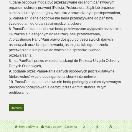
4. dane osobowe mogą być przekazywane organom państwowym,
organom ochrony prawnej (Policja, Prokuratura, Sąd) lub organom
samorządu terytorialnego w związku z prowadzonym postępowaniem,
5. Pana/Pani dane osobowe nie będą przekazywane do państwa
trzeciego ani do organizacji międzynarodowej,
6. Pana/Pani dane osobowe będą przetwarzane wyłącznie przez okres
i w zakresie niezbędnym do realizacji celu przetwarzania,
7. przysługuje Panu/Pani prawo dostępu do treści swoich danych
osobowych oraz ich sprostowania, usunięcia lub ograniczenia
przetwarzania lub prawo do wniesienia sprzeciwu wobec
przetwarzania,
8. ma Pan/Pani prawo wniesienia skargi do Prezesa Urzędu Ochrony
Danych Osobowych,
9. podanie przez Pana/Panią danych osobowych jest fakultatywne
(dobrowolne) w celu udostępnienia strony internetowej,
10. Pana/Pani dane osobowe nie będą podlegały zautomatyzowanym
procesom podejmowania decyzji przez Administratora, w tym
profilowaniu.
zamknij
Strona główna
Mapa strony
Czcionka