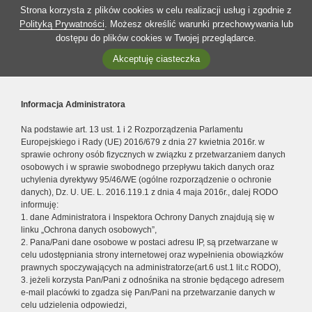
Strona korzysta z plików cookies w celu realizacji usług i zgodnie z
Polityką Prywatności
. Możesz określić warunki przechowywania lub
dostępu do plików cookies w Twojej przeglądarce.
Akceptuję ciasteczka
Informacja Administratora
Na podstawie art. 13 ust. 1 i 2 Rozporządzenia Parlamentu
Europejskiego i Rady (UE) 2016/679 z dnia 27 kwietnia 2016r. w
sprawie ochrony osób fizycznych w związku z przetwarzaniem danych
osobowych i w sprawie swobodnego przepływu takich danych oraz
uchylenia dyrektywy 95/46/WE (ogólne rozporządzenie o ochronie
danych), Dz. U. UE. L. 2016.119.1 z dnia 4 maja 2016r., dalej RODO
informuję:
1. dane Administratora i Inspektora Ochrony Danych znajdują się w
linku „Ochrona danych osobowych”,
2. Pana/Pani dane osobowe w postaci adresu IP, są przetwarzane w
celu udostępniania strony internetowej oraz wypełnienia obowiązków
prawnych spoczywających na administratorze(art.6 ust.1 lit.c RODO),
3. jeżeli korzysta Pan/Pani z odnośnika na stronie będącego adresem
e-mail placówki to zgadza się Pan/Pani na przetwarzanie danych w
celu udzielenia odpowiedzi,