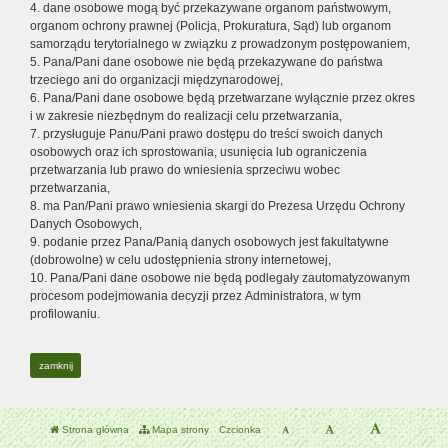
4. dane osobowe mogą być przekazywane organom państwowym,
organom ochrony prawnej (Policja, Prokuratura, Sąd) lub organom
samorządu terytorialnego w związku z prowadzonym postępowaniem,
5. Pana/Pani dane osobowe nie będą przekazywane do państwa
trzeciego ani do organizacji międzynarodowej,
6. Pana/Pani dane osobowe będą przetwarzane wyłącznie przez okres
i w zakresie niezbędnym do realizacji celu przetwarzania,
7. przysługuje Panu/Pani prawo dostępu do treści swoich danych
osobowych oraz ich sprostowania, usunięcia lub ograniczenia
przetwarzania lub prawo do wniesienia sprzeciwu wobec
przetwarzania,
8. ma Pan/Pani prawo wniesienia skargi do Prezesa Urzędu Ochrony
Danych Osobowych,
9. podanie przez Pana/Panią danych osobowych jest fakultatywne
(dobrowolne) w celu udostępnienia strony internetowej,
10. Pana/Pani dane osobowe nie będą podlegały zautomatyzowanym
procesom podejmowania decyzji przez Administratora, w tym
profilowaniu.
zamknij
Strona główna
Mapa strony
Czcionka