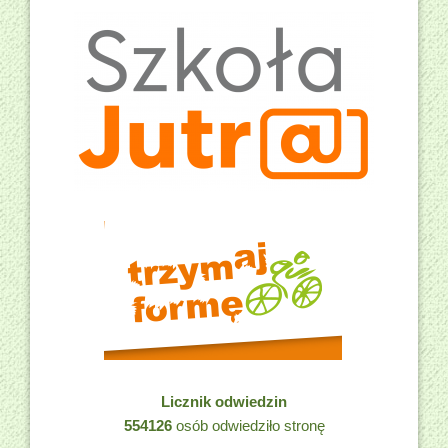
Licznik odwiedzin
554126
osób odwiedziło stronę