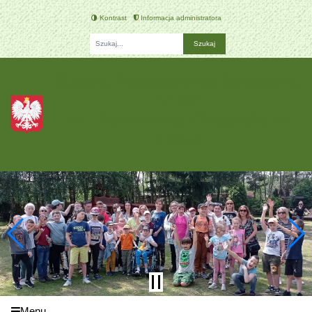
Kontrast
Informacja administratora
Fraza
Szkoła Podstawowa Specjalna
nr 194
im. Kazimierza Kirejczyka w
Łodzi
Menu